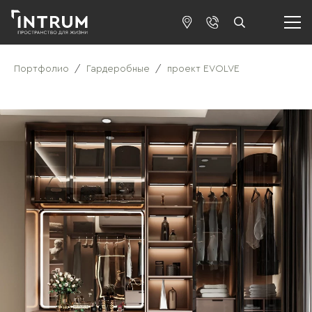
Портфолио
/
Гардеробные
/
проект EVOLVE